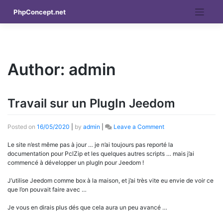
Skip
PhpConcept.net
to
content
Author:
admin
Travail sur un PlugIn Jeedom
Posted on
16/05/2020
|
by
admin
|
Leave a Comment
on
Travail
Le site n’est même pas à jour … je n’ai toujours pas reporté la
sur
documentation pour PclZip et les quelques autres scripts … mais j’ai
un
commencé à développer un plugIn pour Jeedom !
PlugIn
Jeedom
J’utilise Jeedom comme box à la maison, et j’ai très vite eu envie de voir ce
que l’on pouvait faire avec …
Je vous en dirais plus dés que cela aura un peu avancé …